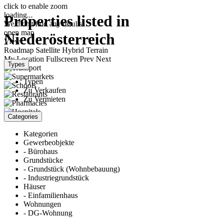
click to enable zoom
loading...
Properties listed in
We didn't find any results
open map
Niederösterreich
View
Roadmap
Satellite
Hybrid
Terrain
My Location
Fullscreen
Prev
Next
Types
Typen
Zu Verkaufen
Zu Vermieten
Categories
Kategorien
Gewerbeobjekte
- Bürohaus
Grundstücke
- Grundstück (Wohnbebauung)
- Industriegrundstück
Häuser
- Einfamilienhaus
Wohnungen
- DG-Wohnung