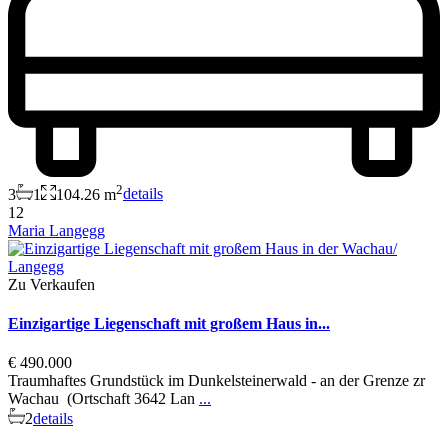
2
3
1
104.26 m
details
12
Maria Langegg
Zu Verkaufen
Einzigartige Liegenschaft mit großem Haus in...
€ 490.000
Traumhaftes Grundstück im Dunkelsteinerwald - an der Grenze zr
Wachau (Ortschaft 3642 Lan
...
2
details